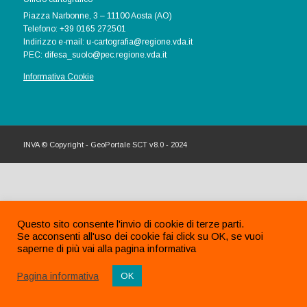
Piazza Narbonne, 3 – 11100 Aosta (AO)
Telefono: +39 0165 272501
Indirizzo e-mail: u-cartografia@regione.vda.it
PEC: difesa_suolo@pec.regione.vda.it
Informativa Cookie
INVA © Copyright - GeoPortale SCT v8.0 - 2024
Questo sito consente l'invio di cookie di terze parti.
Se acconsenti all'uso dei cookie fai click su OK, se vuoi
saperne di più vai alla pagina informativa
Pagina informativa
OK