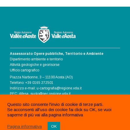
Assessorato Opere pubbliche, Territorio e Ambiente
Dipartimento ambiente e territorio
Attività geologiche e georisorse
Ufficio cartografico
Piazza Narbonne, 3 – 11100 Aosta (AO)
Telefono: +39 0165 272501
Indirizzo e-mail: u-cartografia@regione.vda.it
PEC: difesa_suolo@pec.regione.vda.it
Informativa Cookie
Questo sito consente l'invio di cookie di terze parti.
Se acconsenti all'uso dei cookie fai click su OK, se vuoi
saperne di più vai alla pagina informativa
Pagina informativa
OK