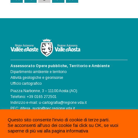
Assessorato Opere pubbliche, Territorio e Ambiente
Dipartimento ambiente e territorio
Attività geologiche e georisorse
Ufficio cartografico
Piazza Narbonne, 3 – 11100 Aosta (AO)
Telefono: +39 0165 272501
Indirizzo e-mail: u-cartografia@regione.vda.it
PEC: difesa_suolo@pec.regione.vda.it
Informativa Cookie
Questo sito consente l'invio di cookie di terze parti.
Se acconsenti all'uso dei cookie fai click su OK, se vuoi
saperne di più vai alla pagina informativa