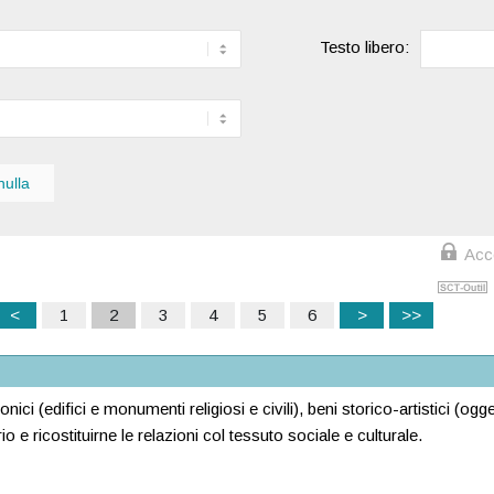
Testo libero:
Acce
<
1
2
3
4
5
6
>
>>
onici (edifici e monumenti religiosi e civili), beni storico-artistici (ogge
orio e ricostituirne le relazioni col tessuto sociale e culturale.