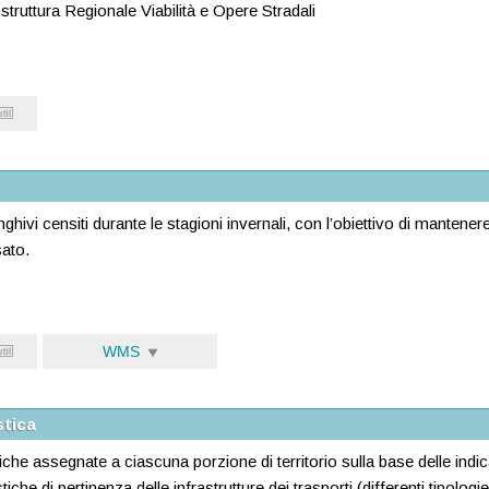
truttura Regionale Viabilità e Opere Stradali
ghivi censiti durante le stagioni invernali, con l’obiettivo di mantener
sato.
WMS
stica
che assegnate a ciascuna porzione di territorio sulla base delle indica
che di pertinenza delle infrastrutture dei trasporti (differenti tipologie