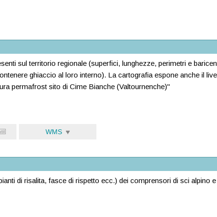
esenti sul territorio regionale (superfici, lunghezze, perimetri e baricent
ntenere ghiaccio al loro interno). La cartografia espone anche il li
tura permafrost sito di Cime Bianche (Valtournenche)"
WMS
ianti di risalita, fasce di rispetto ecc.) dei comprensori di sci alpino e